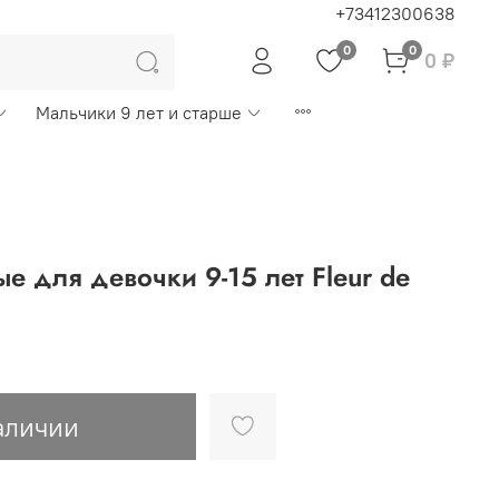
+73412300638
0
0
0 ₽
Мальчики 9 лет и старше
 для девочки 9-15 лет Fleur de
аличии