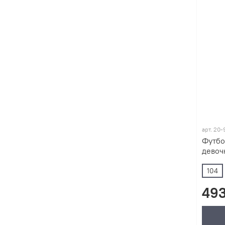
арт.
20-
Футбо
девочк
104
493