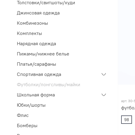
Толстовки/свитшоты/худи
Джинсовая одежда
Комбинезоны
Комплекты
Нарядная одежда
Пижамы/нижнее белье
Платья/сарафаны
Спортивная одежда
Футболки/лонгсливы/майки
Школьная форма
арт.
30-
Юбки/шорты
футбо
Флис
98
Бомберы