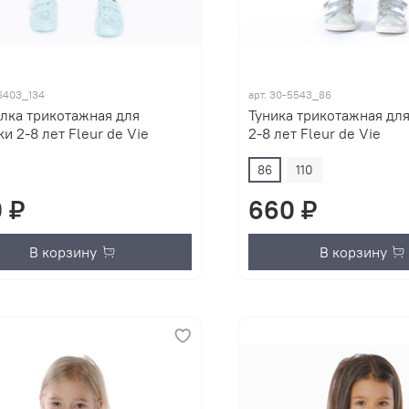
6403_134
арт.
30-5543_86
лка трикотажная для
Туника трикотажная дл
и 2-8 лет Fleur de Vie
2-8 лет Fleur de Vie
86
110
 ₽
660 ₽
В корзину
В корзину