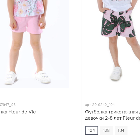
57947_98
арт.
20-9242_104
лка Fleur de Vie
Футболка трикотажная 
девочки 2-8 лет Fleur d
104
128
134