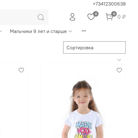
+73412300638
0
0
0 ₽
Мальчики 9 лет и старше