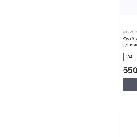
арт.
20-
Футбо
девочк
134
550