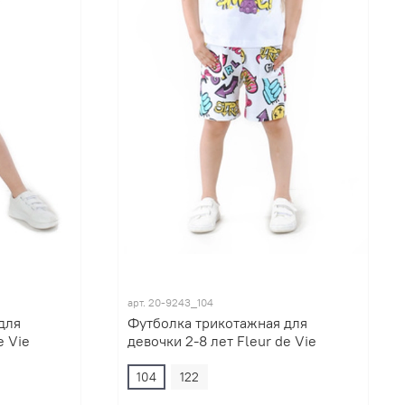
арт.
20-9243_104
для
Футболка трикотажная для
e Vie
девочки 2-8 лет Fleur de Vie
104
122