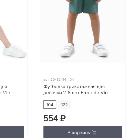
арт.
20-92414_104
для
Футболка трикотажная для
e Vie
девочки 2-8 лет Fleur de Vie
104
122
554 ₽
В корзину