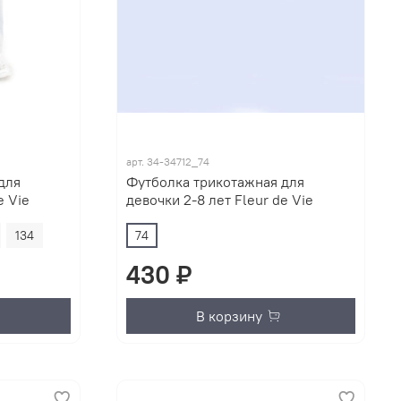
арт.
34-34712_74
для
Футболка трикотажная для
e Vie
девочки 2-8 лет Fleur de Vie
134
74
430 ₽
В корзину