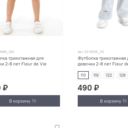
9466_104
арт.
20-9245_110
лка трикотажная для
Футболка трикотажная 
и 2-8 лет Fleur de Vie
девочки 2-8 лет Fleur d
110
116
122
128
 ₽
490 ₽
В корзину
В корзину