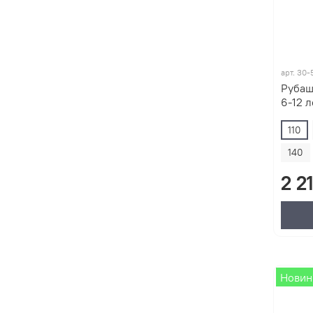
арт.
30-
Рубаш
6-12 л
110
140
2 2
Новин