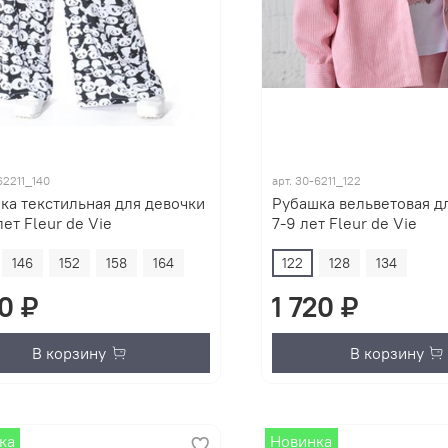
62211_140
арт.
30-6211_122
ка текстильная для девочки
Рубашка вельветовая д
лет Fleur de Vie
7-9 лет Fleur de Vie
146
152
158
164
122
128
134
30 ₽
1 720 ₽
В корзину
В корзину
ка
Новинка