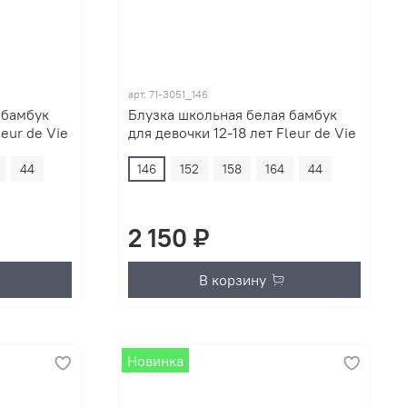
арт.
71-3051_146
 бамбук
Блузка школьная белая бамбук
leur de Vie
для девочки 12-18 лет Fleur de Vie
44
146
152
158
164
44
2 150 ₽
В корзину
Новинка