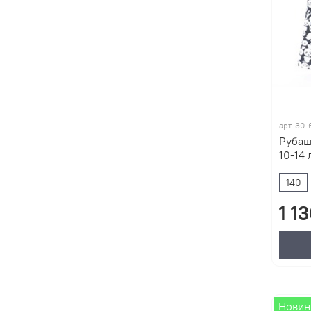
арт.
30-
Рубаш
10-14 
140
1 1
Новин