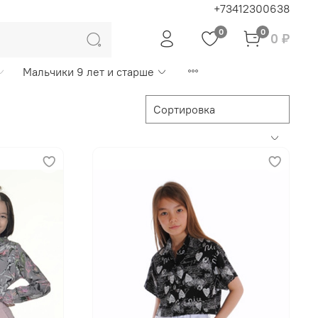
+73412300638
0
0
0 ₽
Мальчики 9 лет и старше