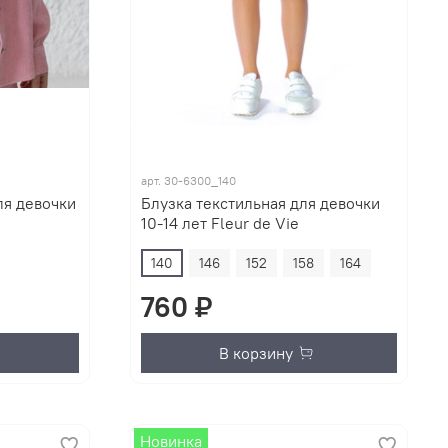
арт.
30-6300_140
ля девочки
Блузка текстильная для девочки
10-14 лет Fleur de Vie
140
146
152
158
164
760 ₽
В корзину
Новинка