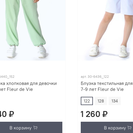
6440_152
арт.
30-6436_122
ка хлопковая для девочки
Блузка текстильная для
лет Fleur de Vie
7-9 лет Fleur de Vie
122
128
134
40 ₽
1 260 ₽
В корзину
В корзину