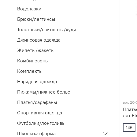
Водолазки
Брюки/леггинсы
Толстовки/свитшоты/худи
Джинсовая одежда
Жилеты/жакеты
Комбинезоны
Комплекты
Нарядная одежда
Пижамы/нижнее белье
Платья/сарафаны
арт.
20-
Плать
Спортивная одежда
лет Fl
Футболки/лонгсливы
146
Школьная форма