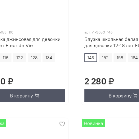
5153_110
арт.
71-3050_146
ка джинсовая для девочки
Блузка школьная белая
ет Fleur de Vie
для девочки 12-18 лет F
116
122
128
134
146
152
158
164
10 ₽
2 280 ₽
В корзину
В корзину
ка
Новинка