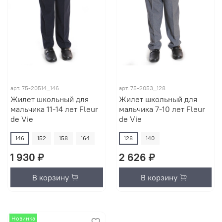
арт.
75-20514_146
арт.
75-2053_128
Жилет школьный для
Жилет школьный для
мальчика 11-14 лет Fleur
мальчика 7-10 лет Fleur
de Vie
de Vie
146
152
158
164
128
140
1 930 ₽
2 626 ₽
В корзину
В корзину
Новинка