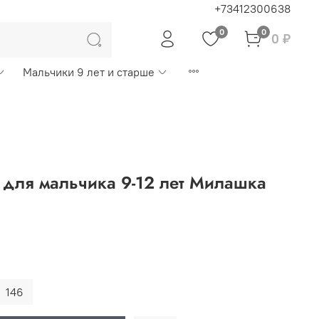
+73412300638
0
0
0 ₽
Мальчики 9 лет и старше
 для мальчика 9-12 лет Милашка
146