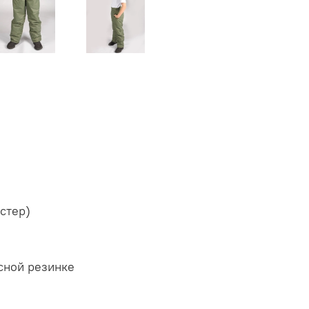
стер)
ксной резинке