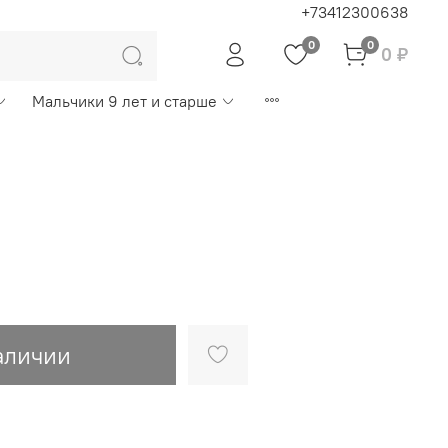
+73412300638
0
0
0 ₽
Мальчики 9 лет и старше
аличии