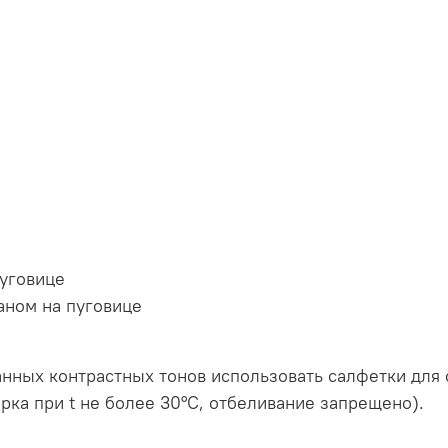
пуговице
аном на пуговице
анных контрастных тонов использовать салфетки дл
ка при t не более 30°C, отбеливание запрещено).