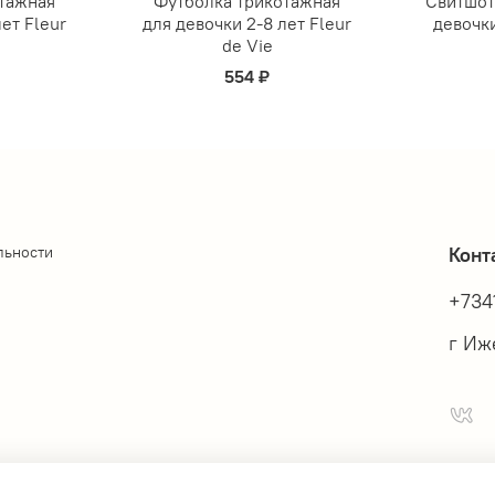
тажная
Футболка трикотажная
Свитшот
ет Fleur
для девочки 2-8 лет Fleur
девочки
de Vie
554 ₽
льности
Конт
+734
г Иже