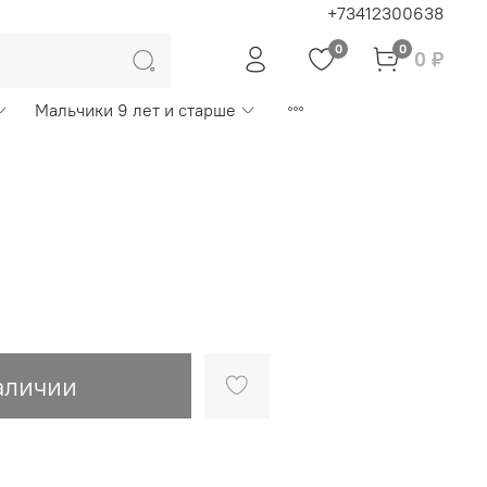
+73412300638
0
0
0 ₽
Мальчики 9 лет и старше
аличии