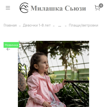
0
Главная
Девочки 1-8 лет
...
Плащи/ветровки
Новинка