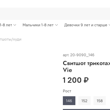
1-8 лет
Мальчики 1-8 лет
Девочки 9 лет и старше
итшоты/худи
арт.
20-9090_146
Свитшот трикота
Vie
1 200 ₽
Рост
146
152
158