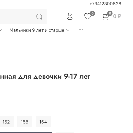
+73412300638
0
0
0 ₽
Мальчики 9 лет и старше
нная для девочки 9-17 лет
152
158
164