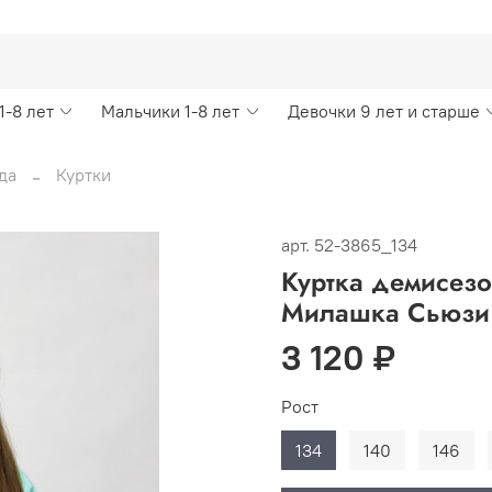
1-8 лет
Мальчики 1-8 лет
Девочки 9 лет и старше
да
Куртки
арт.
52-3865_134
Куртка демисезо
Милашка Сьюзи
3 120 ₽
Рост
134
140
146