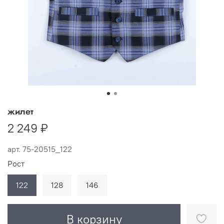
жилет
2 249 ₽
арт.
75-20515_122
Рост
122
128
146
В корзину