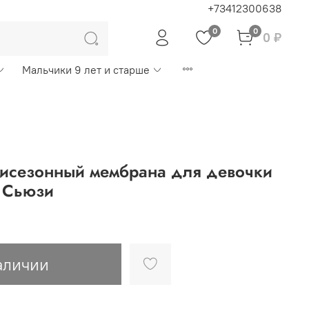
+73412300638
0
0
0 ₽
Мальчики 9 лет и старше
исезонный мембрана для девочки
а Сьюзи
аличии