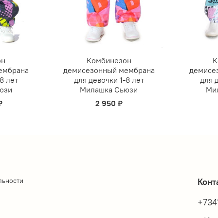
он
Комбинезон
К
ембрана
демисезонный мембрана
демисе
8 лет
для девочки 1-8 лет
для 
юзи
Милашка Сьюзи
Ми
₽
2 950 ₽
льности
Конт
+734