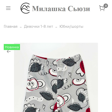
0
Главная
Девочки 1-8 лет
Юбки/шорты
Новинка